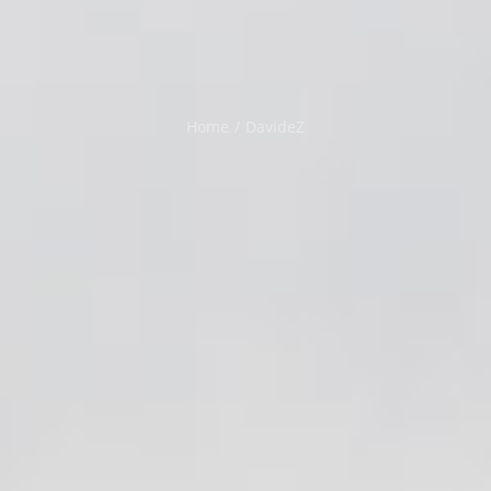
Home
/
DavideZ