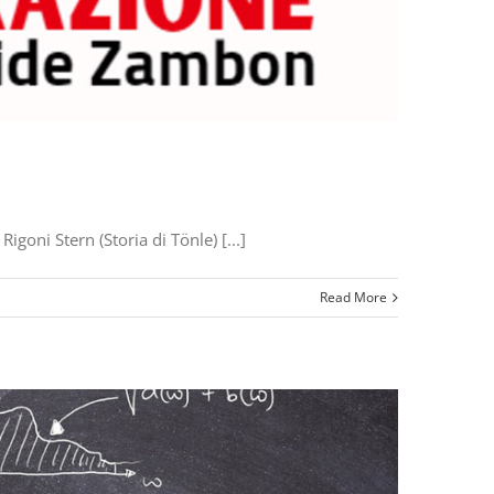
goni Stern (Storia di Tönle) [...]
Read More