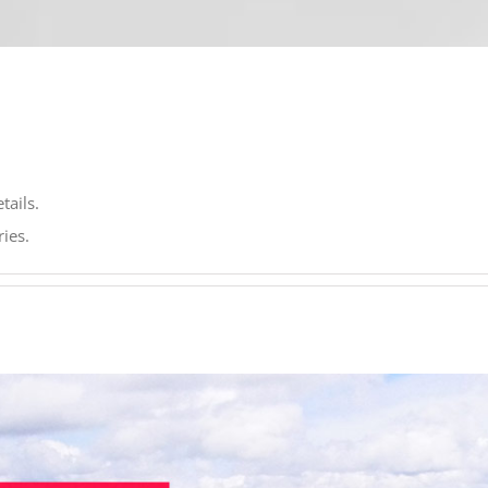
tails.
ies.