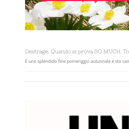
Destrage. Quando si prova SO MUCH. T
È uno splendido fine pomeriggio autunnale e sto cammi