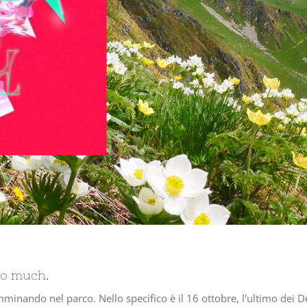
oo much.
nando nel parco. Nello specifico è il 16 ottobre, l'ultimo dei Des