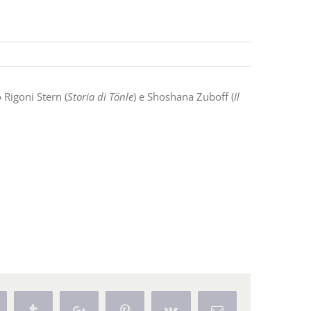
 Rigoni Stern (
Storia di Tönle
) e Shoshana Zuboff (
Il
eddit
Tumblr
Google+
Pinterest
Vk
Email