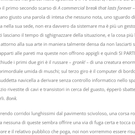
tro il primo secondo scarso di
A commercial break that lasts forever
–
ano giusto una parola di intesa che nessuno nota, uno sguardo di sg
ata nella sua sede, non era davvero da sistemare ma è più un gesto
 ti lasciano il tempo di sghignazzare della situazione, e la cosa 
attorno alla sua arte in maniera talmente densa da non lasciarti sc
ggrapparti alle pareti ma queste non offrono appigli e quindi SI PA
chiude i primi due giri è il russare –
gronk! –
di una creatura enor
primordiale umida di muschi; sul terzo giro è il computer di bordo 
a suddetta navicella a derivare senza controllo informatico nello s
izio rivestite di cavi e transistori in cerca del guasto, épperò sba
rli.
Bonk.
rrendo corridoi lunghissimi dal pavimento scivoloso, una corsa r
ma nessuna di queste sembra offrire una via di fuga certa e tocca
core
e il relativo pubblico che poga, noi non vorremmo essere risucc