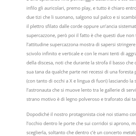
infilo gli auricolari, premo play, e tutto è chiaro en
due tizi che li suonano, salgono sul palco e si scambi
il plettro sfilato dalle corde oppure un’ancia sistem
supercazzone, però poi il fatto è che questi due non
l’attitudine supercazzona mostra di sapersi stringere 
scivolo infinito e verticale e con le mani tenti di a
della discesa, noti che durante la strofa il basso che 
sua tana da qualche parte nei recessi di una foresta 
(con tanto di occhi a X e lingua di fuori) lasciando l
l’astronauta che si muove lento tra le gallerie di serv
strano motivo è di legno polveroso e traforato dai ta
Dopodiché il nostro protagonista cioè noi stiamo co
l’occhio dentro le porte che sui corridoi si aprono, 
sceglierla, soltanto che dentro c’è un concerto
metal