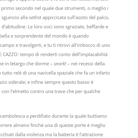
 primo secondo nel quale due strumenti, o meglio i
uincio alla setlist appiccicata sull’assito del palco,
 d’abitudine. Le loro voci sono sgraziate, beffarde e
più bella e sorprendente del mondo è quando
ampo e travolgerti, e tu ti ritrovi all’imbocco di uno
RTE CAZZO: tempo di renderti conto dell’implacabilità
me in letargo che dorme –
snork!
– nei recessi della
tutto relé di una navicella spaziale che fa un infarto
pazio siderale; e infine sempre questo basso è
tte con l’elmetto contro una trave che per qualche
ocambolesca a perdifiato durante la quale buttiamo
 correre almeno finché una di queste porte è meglio
hiati dalla violenza ma la batteria è l’attrazione