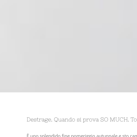
Destrage. Quando si prova SO MUCH. T
È uno splendido fine pomeriggio autunnale e sto camm