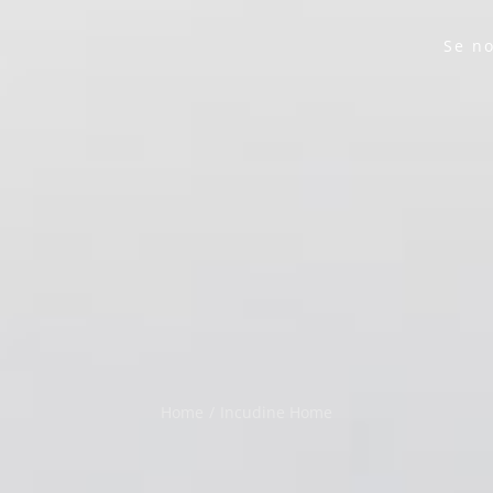
Se no
Home
/
Incudine Home