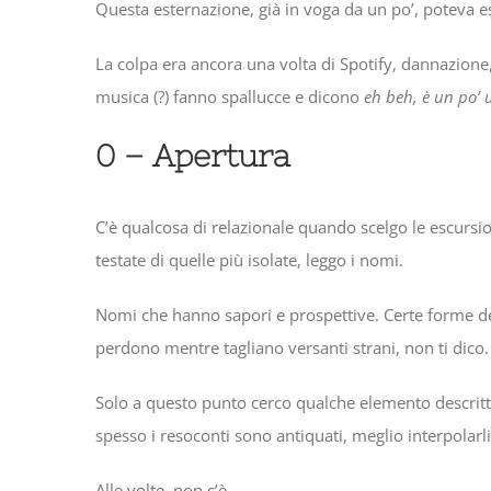
Questa esternazione, già in voga da un po’, poteva e
La colpa era ancora una volta di Spotify, dannazione, 
musica (?) fanno spallucce e dicono
eh beh, è un po’ 
0 – Apertura
C’è qualcosa di relazionale quando scelgo le escursion
testate di quelle più isolate, leggo i nomi.
Nomi che hanno sapori e prospettive. Certe forme del t
perdono mentre tagliano versanti strani, non ti dico. 
Solo a questo punto cerco qualche elemento descrittiv
spesso i resoconti sono antiquati, meglio interpolarl
Alle volte, non c’è.