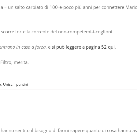
a – un salto carpiato di 100-e-poco più anni per connettere Mario
 scorre forte la corrente del non-rompetemi-i-coglioni.
entrano in casa a forza
, e
si può leggere a pagina 52 qui
.
 Filtro, merita.
a
,
Unisci i puntini
hanno sentito il bisogno di farmi sapere quanto di cosa hanno asc